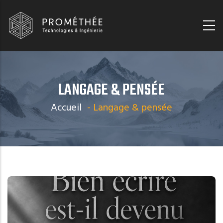
Aller
Panneau de gestion des cookies
au
contenu
principal
LANGAGE & PENSÉE
Accueil
-
Langage & pensée