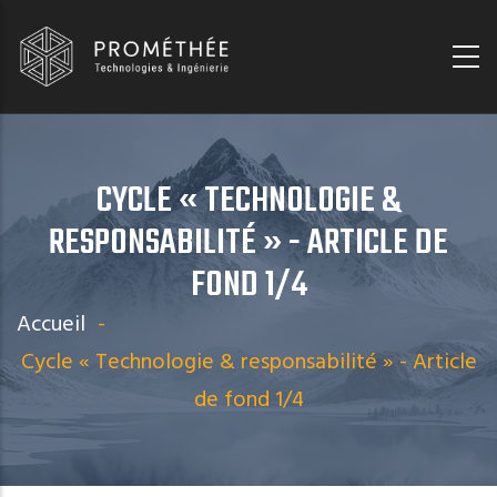
Aller
Panneau de gestion des cookies
au
contenu
principal
CYCLE « TECHNOLOGIE &
RESPONSABILITÉ » - ARTICLE DE
FOND 1/4
Accueil
-
Cycle « Technologie & responsabilité » - Article
de fond 1/4