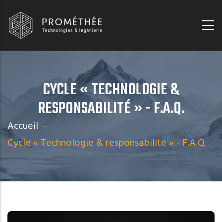
Aller
Panneau de gestion des cookies
au
contenu
principal
CYCLE « TECHNOLOGIE &
RESPONSABILITÉ » - F.A.Q.
Accueil
-
Cycle « Technologie & responsabilité » - F.A.Q.