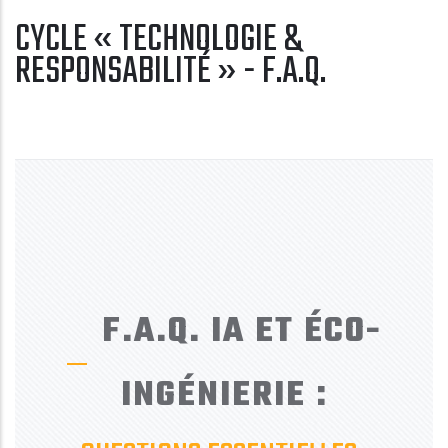
CYCLE « TECHNOLOGIE &
RESPONSABILITÉ » - F.A.Q.
ÉTIQUETTES
IA
Écoingénierie
Sobriété numérique
Technologie & responsabilité
Éthique de l’IA
F.A.Q. IA ET ÉCO-
INGÉNIERIE :